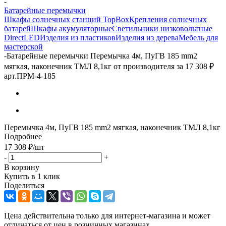
-
Батарейные перемычки
Шкафы солнечных станций TopBox
Крепления солнечных
батарей
Шкафы акумуляторные
Светильники низковольтные
DirectLED
Изделия из пластиков
Изделия из дерева
Мебель для
мастерской
-
Батарейные перемычки Перемычка 4м, ПуГВ 185 mm2
мягкая, наконечник ТМЛ 8,1кг от производителя за 17 308 ₽
арт.ПРМ-4-185
Перемычка 4м, ПуГВ 185 mm2 мягкая, наконечник ТМЛ 8,1кг
Подробнее
17 308
₽
/шт
-
+
В корзину
Купить в 1 клик
Поделиться
Цена действительна только для интернет-магазина и может
отличаться от цен в розничных магазинах