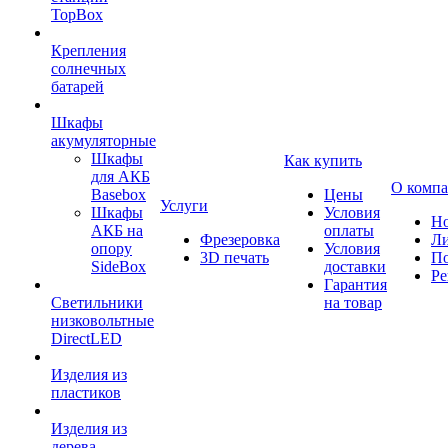
TopBox
Крепления
солнечных
батарей
Шкафы
акумуляторные
Шкафы
Как купить
для АКБ
О комп
Basebox
Цены
Услуги
Шкафы
Условия
Но
АКБ на
оплаты
Фрезеровка
Л
опору
Условия
3D печать
По
SideBox
доставки
Ре
Гарантия
Светильники
на товар
низковольтные
DirectLED
Изделия из
пластиков
Изделия из
дерева