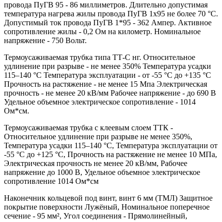
провода ПуГВ 95 - 86 миллиметров. Длительно допустимая
температура нагрева жилы провода ПуГВ 1х95 не более 70 °С.
Допустимый ток провода ПуГВ 1*95 - 362 Ампер. Активное
сопротивление жилы - 0,2 Ом на километр. Номинальное
напряжение - 750 Вольт.
Термоусаживаемая трубка типа ТТ-С нг. Относительное
удлинение при разрыве - не менее 350% Температура усадки
115–140 °C Температура эксплуатации - от -55 °C до +135 °C
Прочность на растяжение - не менее 15 Мпа Электрическая
прочность - не менее 20 кВ/мм Рабочее напряжение - до 690 В
Удельное объемное электрическое сопротивление - 1014
Ом*см.
Термоусаживаемая трубка с клеевым слоем ТТК -
Относительное удлинение при разрыве не менее 350%,
Температура усадки 115–140 °C, Температура эксплуатации от
-55 °C до +125 °C, Прочность на растяжение не менее 10 МПа,
Электрическая прочность не менее 20 кВ/мм, Рабочее
напряжение до 1000 В, Удельное объемное электрическое
сопротивление 1014 Ом*см
Наконечник кольцевой под винт, винт 6 мм (ТМЛ) Защитное
покрытие поверхности Лужёный, Номинальное поперечное
сечение - 95 мм², Угол соединения - Прямолинейный,