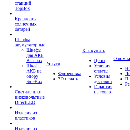
станций
TopBox
Крепления
солнечных
батарей
Шкафы
акумуляторные
Шкафы
Как купить
для АКБ
О комп
Basebox
Цены
Услуги
Шкафы
Условия
Но
АКБ на
оплаты
Фрезеровка
Л
опору
Условия
3D печать
По
SideBox
доставки
Ре
Гарантия
Светильники
на товар
низковольтные
DirectLED
Изделия из
пластиков
Изделия из