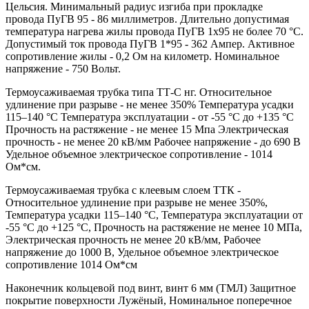
Цельсия. Минимальный радиус изгиба при прокладке
провода ПуГВ 95 - 86 миллиметров. Длительно допустимая
температура нагрева жилы провода ПуГВ 1х95 не более 70 °С.
Допустимый ток провода ПуГВ 1*95 - 362 Ампер. Активное
сопротивление жилы - 0,2 Ом на километр. Номинальное
напряжение - 750 Вольт.
Термоусаживаемая трубка типа ТТ-С нг. Относительное
удлинение при разрыве - не менее 350% Температура усадки
115–140 °C Температура эксплуатации - от -55 °C до +135 °C
Прочность на растяжение - не менее 15 Мпа Электрическая
прочность - не менее 20 кВ/мм Рабочее напряжение - до 690 В
Удельное объемное электрическое сопротивление - 1014
Ом*см.
Термоусаживаемая трубка с клеевым слоем ТТК -
Относительное удлинение при разрыве не менее 350%,
Температура усадки 115–140 °C, Температура эксплуатации от
-55 °C до +125 °C, Прочность на растяжение не менее 10 МПа,
Электрическая прочность не менее 20 кВ/мм, Рабочее
напряжение до 1000 В, Удельное объемное электрическое
сопротивление 1014 Ом*см
Наконечник кольцевой под винт, винт 6 мм (ТМЛ) Защитное
покрытие поверхности Лужёный, Номинальное поперечное