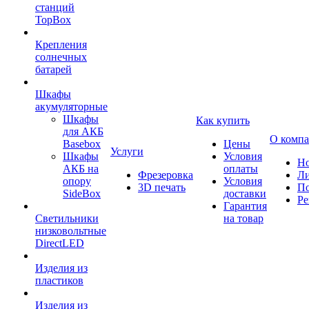
станций
TopBox
Крепления
солнечных
батарей
Шкафы
акумуляторные
Шкафы
Как купить
для АКБ
О комп
Basebox
Цены
Услуги
Шкафы
Условия
Но
АКБ на
оплаты
Фрезеровка
Л
опору
Условия
3D печать
По
SideBox
доставки
Ре
Гарантия
Светильники
на товар
низковольтные
DirectLED
Изделия из
пластиков
Изделия из