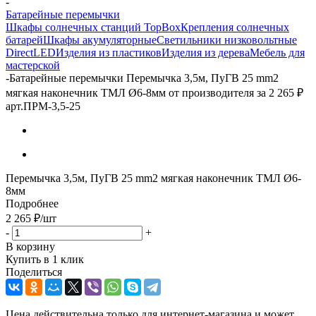
-
Батарейные перемычки
Шкафы солнечных станций TopBox
Крепления солнечных
батарей
Шкафы акумуляторные
Светильники низковольтные
DirectLED
Изделия из пластиков
Изделия из дерева
Мебель для
мастерской
-
Батарейные перемычки Перемычка 3,5м, ПуГВ 25 mm2
мягкая наконечник ТМЛ Ø6-8мм от производителя за 2 265 ₽
арт.ПРМ-3,5-25
Перемычка 3,5м, ПуГВ 25 mm2 мягкая наконечник ТМЛ Ø6-
8мм
Подробнее
2 265
₽
/шт
-
+
В корзину
Купить в 1 клик
Поделиться
Цена действительна только для интернет-магазина и может