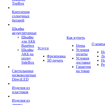
TopBox
Крепления
солнечных
батарей
Шкафы
акумуляторные
Шкафы
Как купить
для АКБ
О комп
Basebox
Цены
Услуги
Шкафы
Условия
Но
АКБ на
оплаты
Фрезеровка
Л
опору
Условия
3D печать
По
SideBox
доставки
Ре
Гарантия
Светильники
на товар
низковольтные
DirectLED
Изделия из
пластиков
Изделия из
дерева