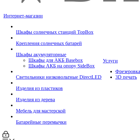
Интернет-магазин
Шкафы солнечных станций TopBox
Крепления солнечных батарей
Шкафы акумуляторные
Шкафы для АКБ Basebox
Услуги
Шкафы АКБ на опору SideBox
Фрезеровк
Светильники низковольтные DirectLED
3D печать
Изделия из пластиков
Изделия из дерева
Мебель для мастерской
Батарейные перемычки