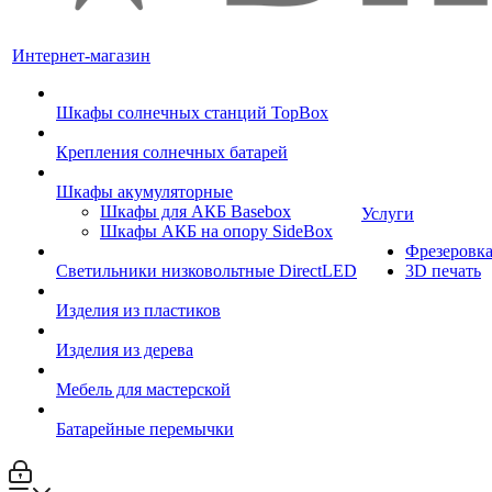
Интернет-магазин
Шкафы солнечных станций TopBox
Крепления солнечных батарей
Шкафы акумуляторные
Шкафы для АКБ Basebox
Услуги
Шкафы АКБ на опору SideBox
Фрезеровк
Светильники низковольтные DirectLED
3D печать
Изделия из пластиков
Изделия из дерева
Мебель для мастерской
Батарейные перемычки