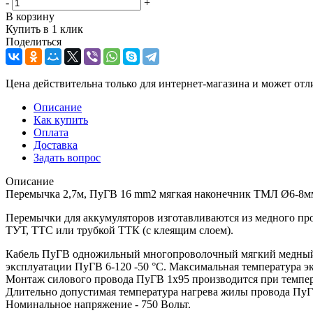
-
+
В корзину
Купить в 1 клик
Поделиться
Цена действительна только для интернет-магазина и может отл
Описание
Как купить
Оплата
Доставка
Задать вопрос
Описание
Перемычка 2,7м, ПуГВ 16 mm2 мягкая наконечник ТМЛ Ø6-8м
Перемычки для аккумуляторов изготавливаются из медного п
ТУТ, ТТС или трубкой ТТК (с клеящим слоем).
Кабель ПуГВ одножильный многопроволочный мягкий медный К
эксплуатации ПуГВ 6-120 -50 °С. Максимальная температура 
Монтаж силового провода ПуГВ 1х95 производится при темпер
Длительно допустимая температура нагрева жилы провода ПуГВ
Номинальное напряжение - 750 Вольт.