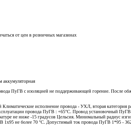
ичаться от цен в розничных магазинах
м аккумуляторная
ровода ПуГВ с изоляцией не поддерживающей горение. После о
лиматические исполнение провода - УХЛ, вторая категория р
эксплуатации провода ПуГВ : +65°С. Провод установочный ПуГВ
атуре не ниже -15 градусов Цельсия. Минимальный радиус изги
 1х95 не более 70 °С. Допустимый ток провода ПуГВ 1*95 - 36