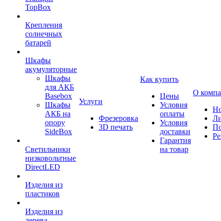
TopBox
Крепления
солнечных
батарей
Шкафы
акумуляторные
Шкафы
Как купить
для АКБ
О комп
Basebox
Цены
Услуги
Шкафы
Условия
Но
АКБ на
оплаты
Фрезеровка
Л
опору
Условия
3D печать
По
SideBox
доставки
Ре
Гарантия
Светильники
на товар
низковольтные
DirectLED
Изделия из
пластиков
Изделия из
дерева