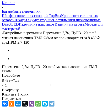
Каталог
-
Батарейные перемычки
Шкафы солнечных станций TopBox
Крепления солнечных
батарей
Шкафы акумуляторные
Светильники низковольтные
DirectLED
Изделия из пластиков
Изделия из дерева
Мебель для
мастерской
-
Батарейные перемычки Перемычка 2,7м, ПуГВ 120 mm2
мягкая наконечник ТМЛ Ø8мм от производителя за 8 489 ₽
арт.ПРМ-2,7-120
Перемычка 2,7м, ПуГВ 120 mm2 мягкая наконечник ТМЛ
Ø8мм
Подробнее
8 489
₽
/шт
-
+
В корзину
Купить в 1 клик
Поделиться