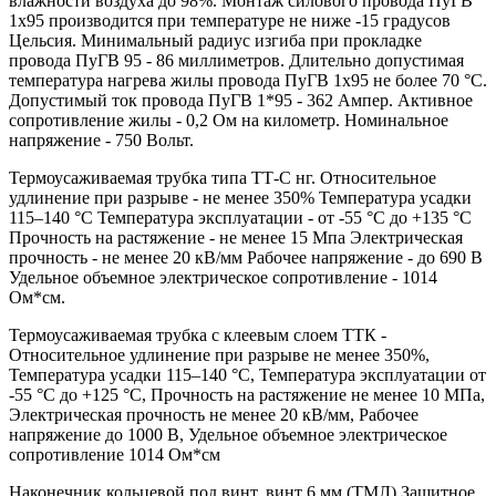
влажности воздуха до 98%. Монтаж силового провода ПуГВ
1х95 производится при температуре не ниже -15 градусов
Цельсия. Минимальный радиус изгиба при прокладке
провода ПуГВ 95 - 86 миллиметров. Длительно допустимая
температура нагрева жилы провода ПуГВ 1х95 не более 70 °С.
Допустимый ток провода ПуГВ 1*95 - 362 Ампер. Активное
сопротивление жилы - 0,2 Ом на километр. Номинальное
напряжение - 750 Вольт.
Термоусаживаемая трубка типа ТТ-С нг. Относительное
удлинение при разрыве - не менее 350% Температура усадки
115–140 °C Температура эксплуатации - от -55 °C до +135 °C
Прочность на растяжение - не менее 15 Мпа Электрическая
прочность - не менее 20 кВ/мм Рабочее напряжение - до 690 В
Удельное объемное электрическое сопротивление - 1014
Ом*см.
Термоусаживаемая трубка с клеевым слоем ТТК -
Относительное удлинение при разрыве не менее 350%,
Температура усадки 115–140 °C, Температура эксплуатации от
-55 °C до +125 °C, Прочность на растяжение не менее 10 МПа,
Электрическая прочность не менее 20 кВ/мм, Рабочее
напряжение до 1000 В, Удельное объемное электрическое
сопротивление 1014 Ом*см
Наконечник кольцевой под винт, винт 6 мм (ТМЛ) Защитное