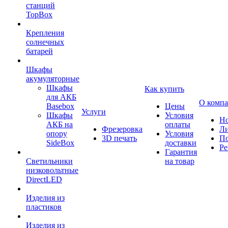
станций
TopBox
Крепления
солнечных
батарей
Шкафы
акумуляторные
Шкафы
Как купить
для АКБ
О комп
Basebox
Цены
Услуги
Шкафы
Условия
Но
АКБ на
оплаты
Фрезеровка
Л
опору
Условия
3D печать
По
SideBox
доставки
Ре
Гарантия
Светильники
на товар
низковольтные
DirectLED
Изделия из
пластиков
Изделия из