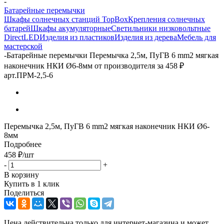
-
Батарейные перемычки
Шкафы солнечных станций TopBox
Крепления солнечных
батарей
Шкафы акумуляторные
Светильники низковольтные
DirectLED
Изделия из пластиков
Изделия из дерева
Мебель для
мастерской
-
Батарейные перемычки Перемычка 2,5м, ПуГВ 6 mm2 мягкая
наконечник НКИ Ø6-8мм от производителя за 458 ₽
арт.ПРМ-2,5-6
Перемычка 2,5м, ПуГВ 6 mm2 мягкая наконечник НКИ Ø6-
8мм
Подробнее
458
₽
/шт
-
+
В корзину
Купить в 1 клик
Поделиться
Цена действительна только для интернет-магазина и может