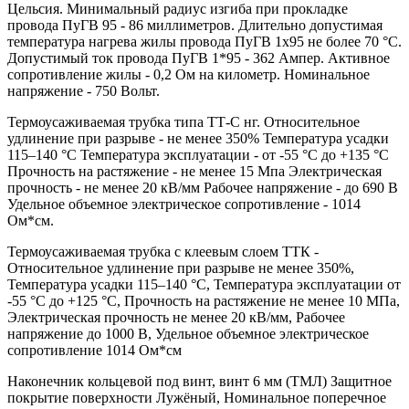
Цельсия. Минимальный радиус изгиба при прокладке
провода ПуГВ 95 - 86 миллиметров. Длительно допустимая
температура нагрева жилы провода ПуГВ 1х95 не более 70 °С.
Допустимый ток провода ПуГВ 1*95 - 362 Ампер. Активное
сопротивление жилы - 0,2 Ом на километр. Номинальное
напряжение - 750 Вольт.
Термоусаживаемая трубка типа ТТ-С нг. Относительное
удлинение при разрыве - не менее 350% Температура усадки
115–140 °C Температура эксплуатации - от -55 °C до +135 °C
Прочность на растяжение - не менее 15 Мпа Электрическая
прочность - не менее 20 кВ/мм Рабочее напряжение - до 690 В
Удельное объемное электрическое сопротивление - 1014
Ом*см.
Термоусаживаемая трубка с клеевым слоем ТТК -
Относительное удлинение при разрыве не менее 350%,
Температура усадки 115–140 °C, Температура эксплуатации от
-55 °C до +125 °C, Прочность на растяжение не менее 10 МПа,
Электрическая прочность не менее 20 кВ/мм, Рабочее
напряжение до 1000 В, Удельное объемное электрическое
сопротивление 1014 Ом*см
Наконечник кольцевой под винт, винт 6 мм (ТМЛ) Защитное
покрытие поверхности Лужёный, Номинальное поперечное