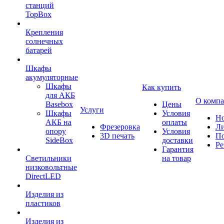
станций
TopBox
Крепления
солнечных
батарей
Шкафы
акумуляторные
Шкафы
Как купить
для АКБ
О комп
Basebox
Цены
Услуги
Шкафы
Условия
Но
АКБ на
оплаты
Фрезеровка
Л
опору
Условия
3D печать
По
SideBox
доставки
Ре
Гарантия
Светильники
на товар
низковольтные
DirectLED
Изделия из
пластиков
Изделия из