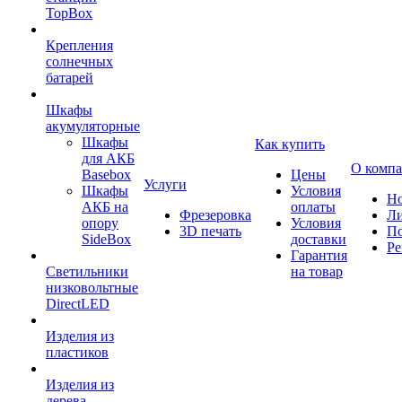
TopBox
Крепления
солнечных
батарей
Шкафы
акумуляторные
Шкафы
Как купить
для АКБ
О комп
Basebox
Цены
Услуги
Шкафы
Условия
Но
АКБ на
оплаты
Фрезеровка
Л
опору
Условия
3D печать
По
SideBox
доставки
Ре
Гарантия
Светильники
на товар
низковольтные
DirectLED
Изделия из
пластиков
Изделия из
дерева