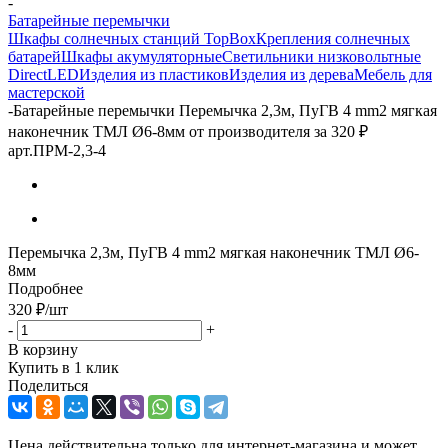
-
Батарейные перемычки
Шкафы солнечных станций TopBox
Крепления солнечных
батарей
Шкафы акумуляторные
Светильники низковольтные
DirectLED
Изделия из пластиков
Изделия из дерева
Мебель для
мастерской
-
Батарейные перемычки Перемычка 2,3м, ПуГВ 4 mm2 мягкая
наконечник ТМЛ Ø6-8мм от производителя за 320 ₽
арт.ПРМ-2,3-4
Перемычка 2,3м, ПуГВ 4 mm2 мягкая наконечник ТМЛ Ø6-
8мм
Подробнее
320
₽
/шт
-
+
В корзину
Купить в 1 клик
Поделиться
Цена действительна только для интернет-магазина и может