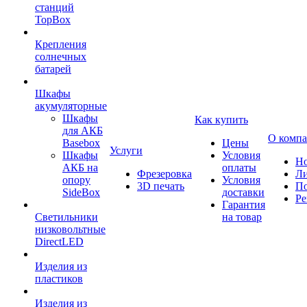
станций
TopBox
Крепления
солнечных
батарей
Шкафы
акумуляторные
Шкафы
Как купить
для АКБ
О комп
Basebox
Цены
Услуги
Шкафы
Условия
Но
АКБ на
оплаты
Фрезеровка
Л
опору
Условия
3D печать
По
SideBox
доставки
Ре
Гарантия
Светильники
на товар
низковольтные
DirectLED
Изделия из
пластиков
Изделия из