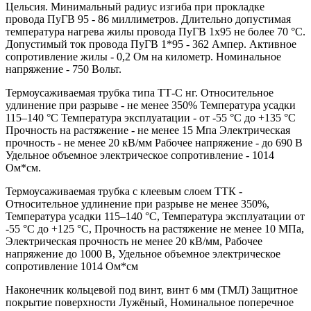
Цельсия. Минимальный радиус изгиба при прокладке
провода ПуГВ 95 - 86 миллиметров. Длительно допустимая
температура нагрева жилы провода ПуГВ 1х95 не более 70 °С.
Допустимый ток провода ПуГВ 1*95 - 362 Ампер. Активное
сопротивление жилы - 0,2 Ом на километр. Номинальное
напряжение - 750 Вольт.
Термоусаживаемая трубка типа ТТ-С нг. Относительное
удлинение при разрыве - не менее 350% Температура усадки
115–140 °C Температура эксплуатации - от -55 °C до +135 °C
Прочность на растяжение - не менее 15 Мпа Электрическая
прочность - не менее 20 кВ/мм Рабочее напряжение - до 690 В
Удельное объемное электрическое сопротивление - 1014
Ом*см.
Термоусаживаемая трубка с клеевым слоем ТТК -
Относительное удлинение при разрыве не менее 350%,
Температура усадки 115–140 °C, Температура эксплуатации от
-55 °C до +125 °C, Прочность на растяжение не менее 10 МПа,
Электрическая прочность не менее 20 кВ/мм, Рабочее
напряжение до 1000 В, Удельное объемное электрическое
сопротивление 1014 Ом*см
Наконечник кольцевой под винт, винт 6 мм (ТМЛ) Защитное
покрытие поверхности Лужёный, Номинальное поперечное