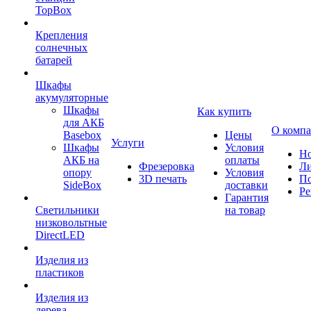
TopBox
Крепления
солнечных
батарей
Шкафы
акумуляторные
Шкафы
Как купить
для АКБ
О комп
Basebox
Цены
Услуги
Шкафы
Условия
Но
АКБ на
оплаты
Фрезеровка
Л
опору
Условия
3D печать
По
SideBox
доставки
Ре
Гарантия
Светильники
на товар
низковольтные
DirectLED
Изделия из
пластиков
Изделия из
дерева