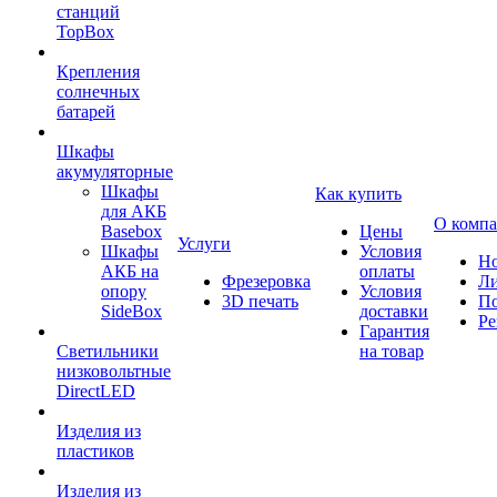
станций
TopBox
Крепления
солнечных
батарей
Шкафы
акумуляторные
Шкафы
Как купить
для АКБ
О комп
Basebox
Цены
Услуги
Шкафы
Условия
Но
АКБ на
оплаты
Фрезеровка
Л
опору
Условия
3D печать
По
SideBox
доставки
Ре
Гарантия
Светильники
на товар
низковольтные
DirectLED
Изделия из
пластиков
Изделия из