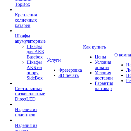
TopBox
Крепления
солнечных
батарей
Шкафы
акумуляторные
Шкафы
Как купить
для АКБ
О комп
Basebox
Цены
Услуги
Шкафы
Условия
Но
АКБ на
оплаты
Фрезеровка
Л
опору
Условия
3D печать
По
SideBox
доставки
Ре
Гарантия
Светильники
на товар
низковольтные
DirectLED
Изделия из
пластиков
Изделия из
дерева