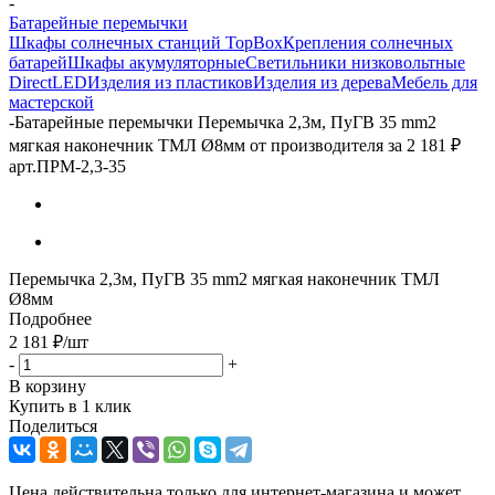
-
Батарейные перемычки
Шкафы солнечных станций TopBox
Крепления солнечных
батарей
Шкафы акумуляторные
Светильники низковольтные
DirectLED
Изделия из пластиков
Изделия из дерева
Мебель для
мастерской
-
Батарейные перемычки Перемычка 2,3м, ПуГВ 35 mm2
мягкая наконечник ТМЛ Ø8мм от производителя за 2 181 ₽
арт.ПРМ-2,3-35
Перемычка 2,3м, ПуГВ 35 mm2 мягкая наконечник ТМЛ
Ø8мм
Подробнее
2 181
₽
/шт
-
+
В корзину
Купить в 1 клик
Поделиться
Цена действительна только для интернет-магазина и может