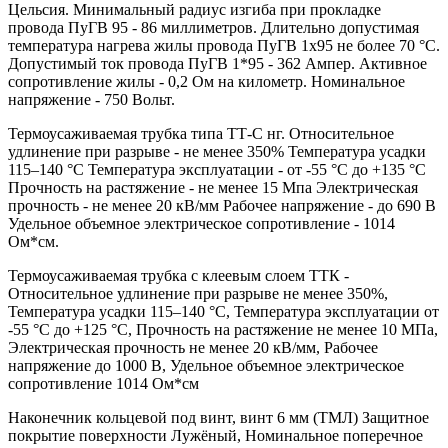
Цельсия. Минимальный радиус изгиба при прокладке
провода ПуГВ 95 - 86 миллиметров. Длительно допустимая
температура нагрева жилы провода ПуГВ 1х95 не более 70 °С.
Допустимый ток провода ПуГВ 1*95 - 362 Ампер. Активное
сопротивление жилы - 0,2 Ом на километр. Номинальное
напряжение - 750 Вольт.
Термоусаживаемая трубка типа ТТ-С нг. Относительное
удлинение при разрыве - не менее 350% Температура усадки
115–140 °C Температура эксплуатации - от -55 °C до +135 °C
Прочность на растяжение - не менее 15 Мпа Электрическая
прочность - не менее 20 кВ/мм Рабочее напряжение - до 690 В
Удельное объемное электрическое сопротивление - 1014
Ом*см.
Термоусаживаемая трубка с клеевым слоем ТТК -
Относительное удлинение при разрыве не менее 350%,
Температура усадки 115–140 °C, Температура эксплуатации от
-55 °C до +125 °C, Прочность на растяжение не менее 10 МПа,
Электрическая прочность не менее 20 кВ/мм, Рабочее
напряжение до 1000 В, Удельное объемное электрическое
сопротивление 1014 Ом*см
Наконечник кольцевой под винт, винт 6 мм (ТМЛ) Защитное
покрытие поверхности Лужёный, Номинальное поперечное