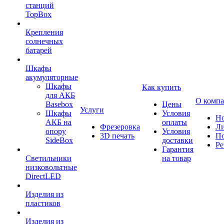
станций
TopBox
Крепления
солнечных
батарей
Шкафы
акумуляторные
Шкафы
Как купить
для АКБ
О комп
Basebox
Цены
Услуги
Шкафы
Условия
Но
АКБ на
оплаты
Фрезеровка
Л
опору
Условия
3D печать
По
SideBox
доставки
Ре
Гарантия
Светильники
на товар
низковольтные
DirectLED
Изделия из
пластиков
Изделия из