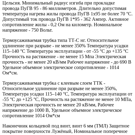
Цельсия. Минимальный радиус изгиба при прокладке
провода ПуГВ 95 - 86 миллиметров. Длительно допустимая
температура нагрева жилы провода ПуГВ 1х95 не более 70 °С.
Допустимый ток провода ПуГВ 1*95 - 362 Ампер. Активное
сопротивление жилы - 0,2 Ом на километр. Номинальное
напряжение - 750 Вольт.
Термоусаживаемая трубка типа ТТ-С нг. Относительное
удлинение при разрыве - не менее 350% Температура усадки
115–140 °C Температура эксплуатации - от -55 °C до +135 °C
Прочность на растяжение - не менее 15 Мпа Электрическая
прочность - не менее 20 кВ/мм Рабочее напряжение - до 690 В
Удельное объемное электрическое сопротивление - 1014
Ом*см.
Термоусаживаемая трубка с клеевым слоем ТТК -
Относительное удлинение при разрыве не менее 350%,
Температура усадки 115–140 °C, Температура эксплуатации от
-55 °C до +125 °C, Прочность на растяжение не менее 10 МПа,
Электрическая прочность не менее 20 кВ/мм, Рабочее
напряжение до 1000 В, Удельное объемное электрическое
сопротивление 1014 Ом*см
Наконечник кольцевой под винт, винт 6 мм (ТМЛ) Защитное
покрытие поверхности Лужёный, Номинальное поперечное