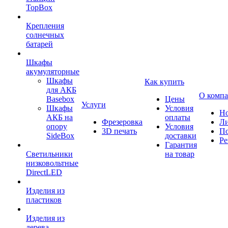
TopBox
Крепления
солнечных
батарей
Шкафы
акумуляторные
Шкафы
Как купить
для АКБ
О комп
Basebox
Цены
Услуги
Шкафы
Условия
Но
АКБ на
оплаты
Фрезеровка
Л
опору
Условия
3D печать
По
SideBox
доставки
Ре
Гарантия
Светильники
на товар
низковольтные
DirectLED
Изделия из
пластиков
Изделия из
дерева