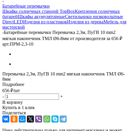
-
Батарейные перемычки
Шкафы солнечных станций TopBox
Крепления солнечных
батарей
Шкафы акумуляторные
Светильники низковольтные
DirectLED
Изделия из пластиков
Изделия из дерева
Мебель для
мастерской
-
Батарейные перемычки Перемычка 2,3м, ПуГВ 10 mm2
мягкая наконечник ТМЛ Ø6-8мм от производителя за 656 ₽
арт.ПРМ-2,3-10
Перемычка 2,3м, ПуГВ 10 mm2 мягкая наконечник ТМЛ Ø6-
8мм
Подробнее
656
₽
/шт
-
+
В корзину
Купить в 1 клик
Поделиться
Цена действительна только для интернет-магазина и может