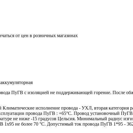
ичаться от цен в розничных магазинах
 аккумуляторная
ровода ПуГВ с изоляцией не поддерживающей горение. После о
лиматические исполнение провода - УХЛ, вторая категория р
эксплуатации провода ПуГВ : +65°С. Провод установочный ПуГВ
атуре не ниже -15 градусов Цельсия. Минимальный радиус изги
 1х95 не более 70 °С. Допустимый ток провода ПуГВ 1*95 - 36