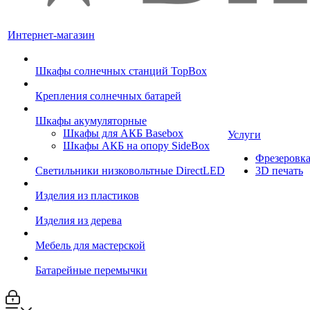
Интернет-магазин
Шкафы солнечных станций TopBox
Крепления солнечных батарей
Шкафы акумуляторные
Шкафы для АКБ Basebox
Услуги
Шкафы АКБ на опору SideBox
Фрезеровк
Светильники низковольтные DirectLED
3D печать
Изделия из пластиков
Изделия из дерева
Мебель для мастерской
Батарейные перемычки