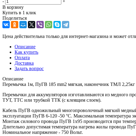
-
+
В корзину
Купить в 1 клик
Поделиться
Цена действительна только для интернет-магазина и может отл
Описание
Как купить
Оплата
Доставка
Задать вопрос
Описание
Перемычка 1м, ПуГВ 185 mm2 мягкая, наконечник ТМЛ 2,25кг
Перемычки для аккумуляторов изготавливаются из медного п
ТУТ, ТТС или трубкой ТТК (с клеящим слоем).
Кабель ПуГВ одножильный многопроволочный мягкий медный К
эксплуатации ПуГВ 6-120 -50 °С. Максимальная температура 
Монтаж силового провода ПуГВ 1х95 производится при темпер
Длительно допустимая температура нагрева жилы провода ПуГВ
Номинальное напряжение - 750 Вольт.