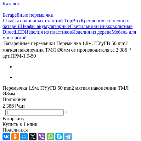
Каталог
-
Батарейные перемычки
Шкафы солнечных станций TopBox
Крепления солнечных
батарей
Шкафы акумуляторные
Светильники низковольтные
DirectLED
Изделия из пластиков
Изделия из дерева
Мебель для
мастерской
-
Батарейные перемычки Перемычка 1,9м, ПУуГВ 50 mm2
мягкая наконечник ТМЛ Ø8мм от производителя за 2 386 ₽
арт.ПРМ-1,9-50
Перемычка 1,9м, ПУуГВ 50 mm2 мягкая наконечник ТМЛ
Ø8мм
Подробнее
2 386
₽
/шт
-
+
В корзину
Купить в 1 клик
Поделиться