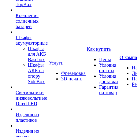
TopBox
Крепления
солнечных
батарей
Шкафы
акумуляторные
Шкафы
Как купить
для АКБ
О комп
Basebox
Цены
Услуги
Шкафы
Условия
Но
АКБ на
оплаты
Фрезеровка
Л
опору
Условия
3D печать
По
SideBox
доставки
Ре
Гарантия
Светильники
на товар
низковольтные
DirectLED
Изделия из
пластиков
Изделия из
дерева