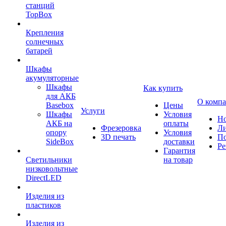
станций
TopBox
Крепления
солнечных
батарей
Шкафы
акумуляторные
Шкафы
Как купить
для АКБ
О комп
Basebox
Цены
Услуги
Шкафы
Условия
Но
АКБ на
оплаты
Фрезеровка
Л
опору
Условия
3D печать
По
SideBox
доставки
Ре
Гарантия
Светильники
на товар
низковольтные
DirectLED
Изделия из
пластиков
Изделия из