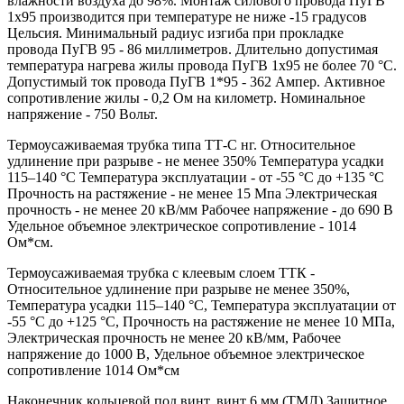
влажности воздуха до 98%. Монтаж силового провода ПуГВ
1х95 производится при температуре не ниже -15 градусов
Цельсия. Минимальный радиус изгиба при прокладке
провода ПуГВ 95 - 86 миллиметров. Длительно допустимая
температура нагрева жилы провода ПуГВ 1х95 не более 70 °С.
Допустимый ток провода ПуГВ 1*95 - 362 Ампер. Активное
сопротивление жилы - 0,2 Ом на километр. Номинальное
напряжение - 750 Вольт.
Термоусаживаемая трубка типа ТТ-С нг. Относительное
удлинение при разрыве - не менее 350% Температура усадки
115–140 °C Температура эксплуатации - от -55 °C до +135 °C
Прочность на растяжение - не менее 15 Мпа Электрическая
прочность - не менее 20 кВ/мм Рабочее напряжение - до 690 В
Удельное объемное электрическое сопротивление - 1014
Ом*см.
Термоусаживаемая трубка с клеевым слоем ТТК -
Относительное удлинение при разрыве не менее 350%,
Температура усадки 115–140 °C, Температура эксплуатации от
-55 °C до +125 °C, Прочность на растяжение не менее 10 МПа,
Электрическая прочность не менее 20 кВ/мм, Рабочее
напряжение до 1000 В, Удельное объемное электрическое
сопротивление 1014 Ом*см
Наконечник кольцевой под винт, винт 6 мм (ТМЛ) Защитное