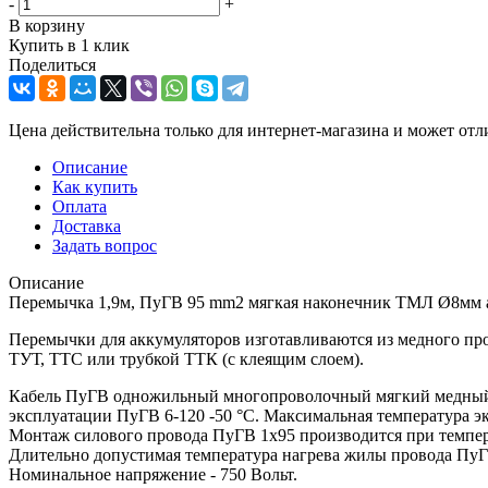
-
+
В корзину
Купить в 1 клик
Поделиться
Цена действительна только для интернет-магазина и может отл
Описание
Как купить
Оплата
Доставка
Задать вопрос
Описание
Перемычка 1,9м, ПуГВ 95 mm2 мягкая наконечник ТМЛ Ø8мм 
Перемычки для аккумуляторов изготавливаются из медного п
ТУТ, ТТС или трубкой ТТК (с клеящим слоем).
Кабель ПуГВ одножильный многопроволочный мягкий медный К
эксплуатации ПуГВ 6-120 -50 °С. Максимальная температура 
Монтаж силового провода ПуГВ 1х95 производится при темпер
Длительно допустимая температура нагрева жилы провода ПуГВ
Номинальное напряжение - 750 Вольт.