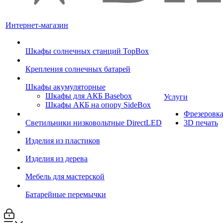
Интернет-магазин
Шкафы солнечных станций TopBox
Крепления солнечных батарей
Шкафы акумуляторные
Шкафы для АКБ Basebox
Услуги
Шкафы АКБ на опору SideBox
Фрезеровк
Светильники низковольтные DirectLED
3D печать
Изделия из пластиков
Изделия из дерева
Мебель для мастерской
Батарейные перемычки