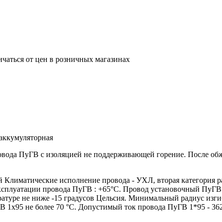
ичаться от цен в розничных магазинах
аккумуляторная
ровода ПуГВ с изоляцией не поддерживающей горение. После о
лиматические исполнение провода - УХЛ, вторая категория р
эксплуатации провода ПуГВ : +65°С. Провод установочный ПуГВ
атуре не ниже -15 градусов Цельсия. Минимальный радиус изги
 1х95 не более 70 °С. Допустимый ток провода ПуГВ 1*95 - 36