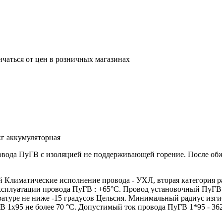
ичаться от цен в розничных магазинах
г аккумуляторная
ровода ПуГВ с изоляцией не поддерживающей горение. После о
лиматические исполнение провода - УХЛ, вторая категория р
эксплуатации провода ПуГВ : +65°С. Провод установочный ПуГВ
атуре не ниже -15 градусов Цельсия. Минимальный радиус изги
 1х95 не более 70 °С. Допустимый ток провода ПуГВ 1*95 - 36