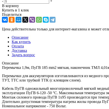
-
+
В корзину
Купить в 1 клик
Поделиться
Цена действительна только для интернет-магазина и может отл
Описание
Как купить
Оплата
Доставка
Задать вопрос
Описание
Перемычка 1,9м, ПуГВ 185 mm2 мягкая, наконечник ТМЛ 4,01к
Перемычки для аккумуляторов изготавливаются из медного п
ТУТ, ТТС или трубкой ТТК (с клеящим слоем).
Кабель ПуГВ одножильный многопроволочный мягкий медный К
эксплуатации ПуГВ 6-120 -50 °С. Максимальная температура 
Монтаж силового провода ПуГВ 1х95 производится при темпер
Длительно допустимая температура нагрева жилы провода ПуГВ
Номинальное напряжение - 750 Вольт.