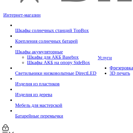
Интернет-магазин
Шкафы солнечных станций TopBox
Крепления солнечных батарей
Шкафы акумуляторные
Шкафы для АКБ Basebox
Услуги
Шкафы АКБ на опору SideBox
Фрезеровк
Светильники низковольтные DirectLED
3D печать
Изделия из пластиков
Изделия из дерева
Мебель для мастерской
Батарейные перемычки