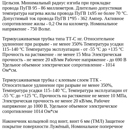
Цельсия. Минимальный радиус изгиба при прокладке
провода ПуГВ 95 - 86 миллиметров. Длительно допустимая
температура нагрева жилы провода ПуГВ 1х95 не более 70 °С.
Допустимый ток провода ПуГВ 1*95 - 362 Ампер. Активное
сопротивление жилы - 0,2 Ом на километр. Номинальное
напряжение - 750 Вольт.
Термоусаживаемая трубка типа ТТ-С нг. Относительное
удлинение при разрыве - не менее 350% Температура усадки
115–140 °C Температура эксплуатации - от -55 °C до +135 °C
Прочность на растяжение - не менее 15 Мпа Электрическая
прочность - не менее 20 кВ/мм Рабочее напряжение - до 690 В
Удельное объемное электрическое сопротивление - 1014
Ом*см.
Термоусаживаемая трубка с клеевым слоем ТТК -
Относительное удлинение при разрыве не менее 350%,
Температура усадки 115–140 °C, Температура эксплуатации от
-55 °C до +125 °C, Прочность на растяжение не менее 10 МПа,
Электрическая прочность не менее 20 кВ/мм, Рабочее
напряжение до 1000 В, Удельное объемное электрическое
сопротивление 1014 Ом*см
Наконечник кольцевой под винт, винт 6 мм (ТМЛ) Защитное
покрытие поверхности Лужёный, Номинальное поперечное