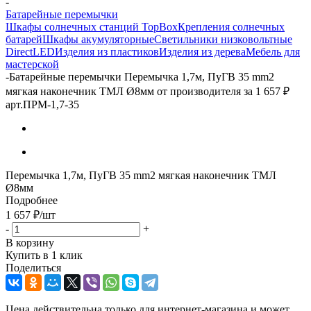
-
Батарейные перемычки
Шкафы солнечных станций TopBox
Крепления солнечных
батарей
Шкафы акумуляторные
Светильники низковольтные
DirectLED
Изделия из пластиков
Изделия из дерева
Мебель для
мастерской
-
Батарейные перемычки Перемычка 1,7м, ПуГВ 35 mm2
мягкая наконечник ТМЛ Ø8мм от производителя за 1 657 ₽
арт.ПРМ-1,7-35
Перемычка 1,7м, ПуГВ 35 mm2 мягкая наконечник ТМЛ
Ø8мм
Подробнее
1 657
₽
/шт
-
+
В корзину
Купить в 1 клик
Поделиться
Цена действительна только для интернет-магазина и может