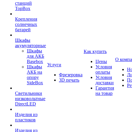
станций
TopBox
Крепления
солнечных
батарей
Шкафы
акумуляторные
Шкафы
Как купить
для АКБ
О комп
Basebox
Цены
Услуги
Шкафы
Условия
Но
АКБ на
оплаты
Фрезеровка
Л
опору
Условия
3D печать
По
SideBox
доставки
Ре
Гарантия
Светильники
на товар
низковольтные
DirectLED
Изделия из
пластиков
Изделия из