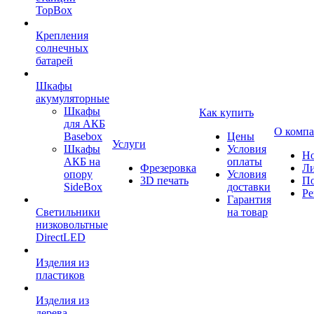
TopBox
Крепления
солнечных
батарей
Шкафы
акумуляторные
Шкафы
Как купить
для АКБ
О комп
Basebox
Цены
Услуги
Шкафы
Условия
Но
АКБ на
оплаты
Фрезеровка
Л
опору
Условия
3D печать
По
SideBox
доставки
Ре
Гарантия
Светильники
на товар
низковольтные
DirectLED
Изделия из
пластиков
Изделия из
дерева