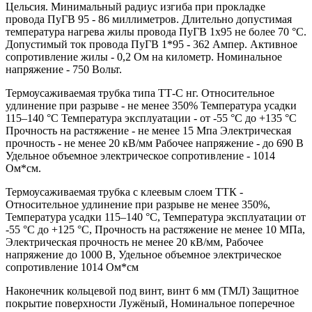
Цельсия. Минимальный радиус изгиба при прокладке
провода ПуГВ 95 - 86 миллиметров. Длительно допустимая
температура нагрева жилы провода ПуГВ 1х95 не более 70 °С.
Допустимый ток провода ПуГВ 1*95 - 362 Ампер. Активное
сопротивление жилы - 0,2 Ом на километр. Номинальное
напряжение - 750 Вольт.
Термоусаживаемая трубка типа ТТ-С нг. Относительное
удлинение при разрыве - не менее 350% Температура усадки
115–140 °C Температура эксплуатации - от -55 °C до +135 °C
Прочность на растяжение - не менее 15 Мпа Электрическая
прочность - не менее 20 кВ/мм Рабочее напряжение - до 690 В
Удельное объемное электрическое сопротивление - 1014
Ом*см.
Термоусаживаемая трубка с клеевым слоем ТТК -
Относительное удлинение при разрыве не менее 350%,
Температура усадки 115–140 °C, Температура эксплуатации от
-55 °C до +125 °C, Прочность на растяжение не менее 10 МПа,
Электрическая прочность не менее 20 кВ/мм, Рабочее
напряжение до 1000 В, Удельное объемное электрическое
сопротивление 1014 Ом*см
Наконечник кольцевой под винт, винт 6 мм (ТМЛ) Защитное
покрытие поверхности Лужёный, Номинальное поперечное