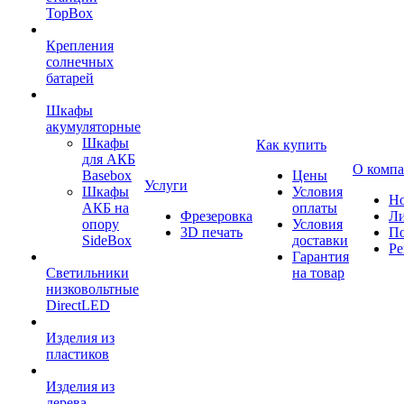
TopBox
Крепления
солнечных
батарей
Шкафы
акумуляторные
Шкафы
Как купить
для АКБ
О комп
Basebox
Цены
Услуги
Шкафы
Условия
Но
АКБ на
оплаты
Фрезеровка
Л
опору
Условия
3D печать
По
SideBox
доставки
Ре
Гарантия
Светильники
на товар
низковольтные
DirectLED
Изделия из
пластиков
Изделия из
дерева