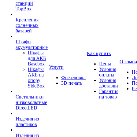
станций
TopBox
Крепления
солнечных
батарей
Шкафы
акумуляторные
Шкафы
Как купить
для АКБ
О комп
Basebox
Цены
Услуги
Шкафы
Условия
Но
АКБ на
оплаты
Фрезеровка
Л
опору
Условия
3D печать
По
SideBox
доставки
Ре
Гарантия
Светильники
на товар
низковольтные
DirectLED
Изделия из
пластиков
Изделия из