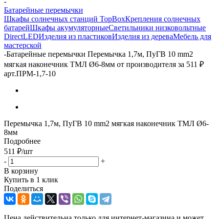
-
Батарейные перемычки
Шкафы солнечных станций TopBox
Крепления солнечных
батарей
Шкафы акумуляторные
Светильники низковольтные
DirectLED
Изделия из пластиков
Изделия из дерева
Мебель для
мастерской
-
Батарейные перемычки Перемычка 1,7м, ПуГВ 10 mm2
мягкая наконечник ТМЛ Ø6-8мм от производителя за 511 ₽
арт.ПРМ-1,7-10
Перемычка 1,7м, ПуГВ 10 mm2 мягкая наконечник ТМЛ Ø6-
8мм
Подробнее
511
₽
/шт
-
+
В корзину
Купить в 1 клик
Поделиться
Цена действительна только для интернет-магазина и может