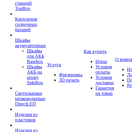
станций
TopBox
Крепления
солнечных
батарей
Шкафы
акумуляторные
Шкафы
Как купить
для АКБ
О комп
Basebox
Цены
Услуги
Шкафы
Условия
Но
АКБ на
оплаты
Фрезеровка
Л
опору
Условия
3D печать
По
SideBox
доставки
Ре
Гарантия
Светильники
на товар
низковольтные
DirectLED
Изделия из
пластиков
Изделия из