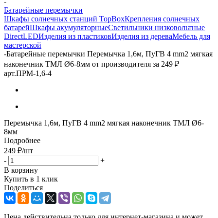
-
Батарейные перемычки
Шкафы солнечных станций TopBox
Крепления солнечных
батарей
Шкафы акумуляторные
Светильники низковольтные
DirectLED
Изделия из пластиков
Изделия из дерева
Мебель для
мастерской
-
Батарейные перемычки Перемычка 1,6м, ПуГВ 4 mm2 мягкая
наконечник ТМЛ Ø6-8мм от производителя за 249 ₽
арт.ПРМ-1,6-4
Перемычка 1,6м, ПуГВ 4 mm2 мягкая наконечник ТМЛ Ø6-
8мм
Подробнее
249
₽
/шт
-
+
В корзину
Купить в 1 клик
Поделиться
Цена действительна только для интернет-магазина и может