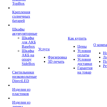
TopBox
Крепления
солнечных
батарей
Шкафы
акумуляторные
Шкафы
Как купить
для АКБ
О комп
Basebox
Цены
Услуги
Шкафы
Условия
Но
АКБ на
оплаты
Фрезеровка
Л
опору
Условия
3D печать
По
SideBox
доставки
Ре
Гарантия
Светильники
на товар
низковольтные
DirectLED
Изделия из
пластиков
Изделия из
дерева