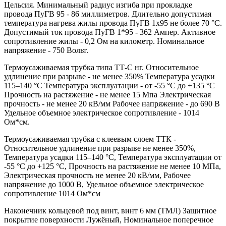
Цельсия. Минимальный радиус изгиба при прокладке
провода ПуГВ 95 - 86 миллиметров. Длительно допустимая
температура нагрева жилы провода ПуГВ 1х95 не более 70 °С.
Допустимый ток провода ПуГВ 1*95 - 362 Ампер. Активное
сопротивление жилы - 0,2 Ом на километр. Номинальное
напряжение - 750 Вольт.
Термоусаживаемая трубка типа ТТ-С нг. Относительное
удлинение при разрыве - не менее 350% Температура усадки
115–140 °C Температура эксплуатации - от -55 °C до +135 °C
Прочность на растяжение - не менее 15 Мпа Электрическая
прочность - не менее 20 кВ/мм Рабочее напряжение - до 690 В
Удельное объемное электрическое сопротивление - 1014
Ом*см.
Термоусаживаемая трубка с клеевым слоем ТТК -
Относительное удлинение при разрыве не менее 350%,
Температура усадки 115–140 °C, Температура эксплуатации от
-55 °C до +125 °C, Прочность на растяжение не менее 10 МПа,
Электрическая прочность не менее 20 кВ/мм, Рабочее
напряжение до 1000 В, Удельное объемное электрическое
сопротивление 1014 Ом*см
Наконечник кольцевой под винт, винт 6 мм (ТМЛ) Защитное
покрытие поверхности Лужёный, Номинальное поперечное