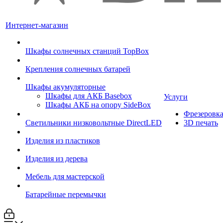
Интернет-магазин
Шкафы солнечных станций TopBox
Крепления солнечных батарей
Шкафы акумуляторные
Шкафы для АКБ Basebox
Услуги
Шкафы АКБ на опору SideBox
Фрезеровк
Светильники низковольтные DirectLED
3D печать
Изделия из пластиков
Изделия из дерева
Мебель для мастерской
Батарейные перемычки