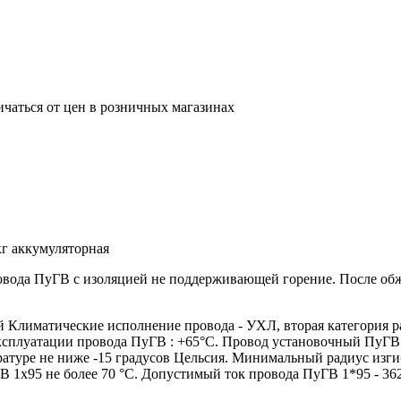
ичаться от цен в розничных магазинах
г аккумуляторная
ровода ПуГВ с изоляцией не поддерживающей горение. После о
лиматические исполнение провода - УХЛ, вторая категория р
эксплуатации провода ПуГВ : +65°С. Провод установочный ПуГВ
атуре не ниже -15 градусов Цельсия. Минимальный радиус изги
 1х95 не более 70 °С. Допустимый ток провода ПуГВ 1*95 - 36