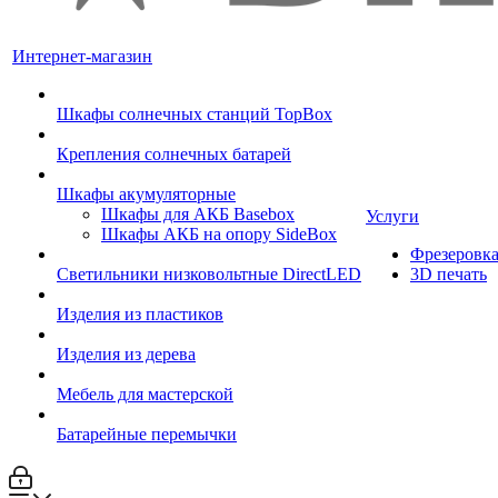
Интернет-магазин
Шкафы солнечных станций TopBox
Крепления солнечных батарей
Шкафы акумуляторные
Шкафы для АКБ Basebox
Услуги
Шкафы АКБ на опору SideBox
Фрезеровк
Светильники низковольтные DirectLED
3D печать
Изделия из пластиков
Изделия из дерева
Мебель для мастерской
Батарейные перемычки