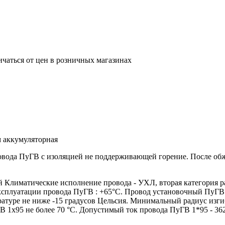
ичаться от цен в розничных магазинах
 аккумуляторная
ровода ПуГВ с изоляцией не поддерживающей горение. После о
лиматические исполнение провода - УХЛ, вторая категория р
эксплуатации провода ПуГВ : +65°С. Провод установочный ПуГВ
атуре не ниже -15 градусов Цельсия. Минимальный радиус изги
 1х95 не более 70 °С. Допустимый ток провода ПуГВ 1*95 - 36