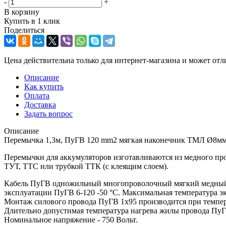
-
+
В корзину
Купить в 1 клик
Поделиться
Цена действительна только для интернет-магазина и может отл
Описание
Как купить
Оплата
Доставка
Задать вопрос
Описание
Перемычка 1,3м, ПуГВ 120 mm2 мягкая наконечник ТМЛ Ø8мм
Перемычки для аккумуляторов изготавливаются из медного п
ТУТ, ТТС или трубкой ТТК (с клеящим слоем).
Кабель ПуГВ одножильный многопроволочный мягкий медный К
эксплуатации ПуГВ 6-120 -50 °С. Максимальная температура 
Монтаж силового провода ПуГВ 1х95 производится при темпер
Длительно допустимая температура нагрева жилы провода ПуГВ
Номинальное напряжение - 750 Вольт.