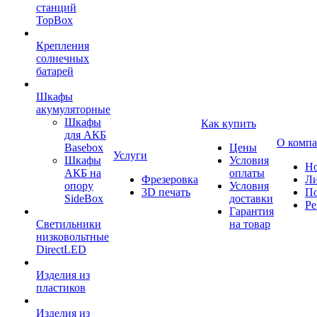
станций
TopBox
Крепления
солнечных
батарей
Шкафы
акумуляторные
Шкафы
Как купить
для АКБ
О комп
Basebox
Цены
Услуги
Шкафы
Условия
Но
АКБ на
оплаты
Фрезеровка
Л
опору
Условия
3D печать
По
SideBox
доставки
Ре
Гарантия
Светильники
на товар
низковольтные
DirectLED
Изделия из
пластиков
Изделия из