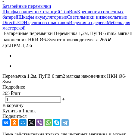
-
Батарейные перемычки
Шкафы солнечных станций TopBox
Крепления солнечных
батарей
Шкафы акумуляторные
Светильники низковольтные
DirectLED
Изделия из пластиков
Изделия из дерева
Мебель для
мастерской
-
Батарейные перемычки Перемычка 1,2м, ПуГВ 6 mm2 мягкая
наконечник НКИ Ø6-8мм от производителя за 265 ₽
арт.ПРМ-1,2-6
Перемычка 1,2м, ПуГВ 6 mm2 мягкая наконечник НКИ Ø6-
8мм
Подробнее
265
₽
/шт
-
+
В корзину
Купить в 1 клик
Поделиться
Цена действительна только для интернет-магазина и может