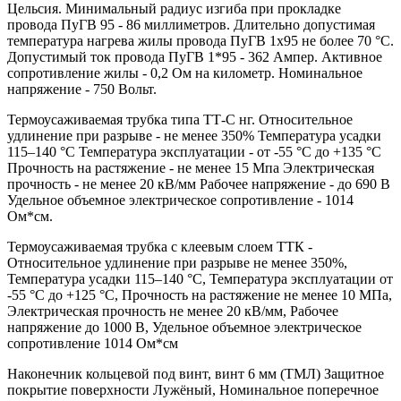
Цельсия. Минимальный радиус изгиба при прокладке
провода ПуГВ 95 - 86 миллиметров. Длительно допустимая
температура нагрева жилы провода ПуГВ 1х95 не более 70 °С.
Допустимый ток провода ПуГВ 1*95 - 362 Ампер. Активное
сопротивление жилы - 0,2 Ом на километр. Номинальное
напряжение - 750 Вольт.
Термоусаживаемая трубка типа ТТ-С нг. Относительное
удлинение при разрыве - не менее 350% Температура усадки
115–140 °C Температура эксплуатации - от -55 °C до +135 °C
Прочность на растяжение - не менее 15 Мпа Электрическая
прочность - не менее 20 кВ/мм Рабочее напряжение - до 690 В
Удельное объемное электрическое сопротивление - 1014
Ом*см.
Термоусаживаемая трубка с клеевым слоем ТТК -
Относительное удлинение при разрыве не менее 350%,
Температура усадки 115–140 °C, Температура эксплуатации от
-55 °C до +125 °C, Прочность на растяжение не менее 10 МПа,
Электрическая прочность не менее 20 кВ/мм, Рабочее
напряжение до 1000 В, Удельное объемное электрическое
сопротивление 1014 Ом*см
Наконечник кольцевой под винт, винт 6 мм (ТМЛ) Защитное
покрытие поверхности Лужёный, Номинальное поперечное