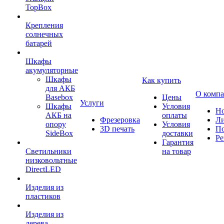
TopBox
Крепления
солнечных
батарей
Шкафы
акумуляторные
Шкафы
Как купить
для АКБ
О комп
Basebox
Цены
Услуги
Шкафы
Условия
Но
АКБ на
оплаты
Фрезеровка
Л
опору
Условия
3D печать
По
SideBox
доставки
Ре
Гарантия
Светильники
на товар
низковольтные
DirectLED
Изделия из
пластиков
Изделия из
дерева