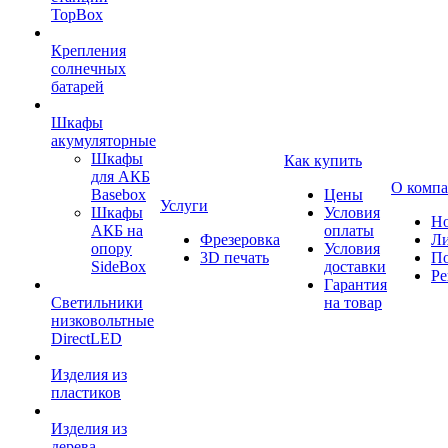
TopBox
Крепления
солнечных
батарей
Шкафы
акумуляторные
Шкафы
Как купить
для АКБ
О комп
Basebox
Цены
Услуги
Шкафы
Условия
Но
АКБ на
оплаты
Фрезеровка
Л
опору
Условия
3D печать
По
SideBox
доставки
Ре
Гарантия
Светильники
на товар
низковольтные
DirectLED
Изделия из
пластиков
Изделия из
дерева