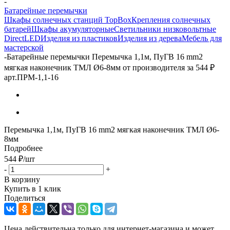
-
Батарейные перемычки
Шкафы солнечных станций TopBox
Крепления солнечных
батарей
Шкафы акумуляторные
Светильники низковольтные
DirectLED
Изделия из пластиков
Изделия из дерева
Мебель для
мастерской
-
Батарейные перемычки Перемычка 1,1м, ПуГВ 16 mm2
мягкая наконечник ТМЛ Ø6-8мм от производителя за 544 ₽
арт.ПРМ-1,1-16
Перемычка 1,1м, ПуГВ 16 mm2 мягкая наконечник ТМЛ Ø6-
8мм
Подробнее
544
₽
/шт
-
+
В корзину
Купить в 1 клик
Поделиться
Цена действительна только для интернет-магазина и может