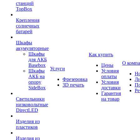
станций
TopBox
Крепления
солнечных
батарей
Шкафы
акумуляторные
Шкафы
Как купить
для АКБ
О комп
Basebox
Цены
Услуги
Шкафы
Условия
Но
АКБ на
оплаты
Фрезеровка
Л
опору
Условия
3D печать
По
SideBox
доставки
Ре
Гарантия
Светильники
на товар
низковольтные
DirectLED
Изделия из
пластиков
Изделия из