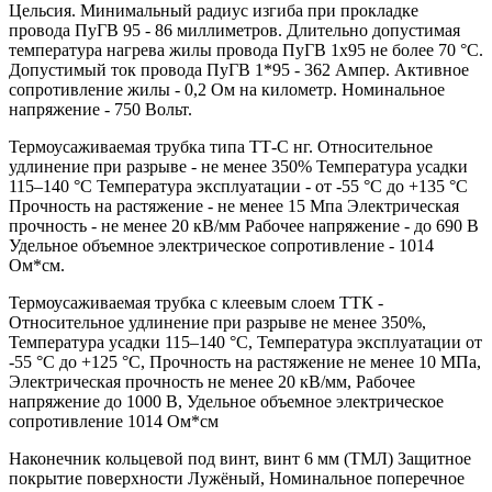
Цельсия. Минимальный радиус изгиба при прокладке
провода ПуГВ 95 - 86 миллиметров. Длительно допустимая
температура нагрева жилы провода ПуГВ 1х95 не более 70 °С.
Допустимый ток провода ПуГВ 1*95 - 362 Ампер. Активное
сопротивление жилы - 0,2 Ом на километр. Номинальное
напряжение - 750 Вольт.
Термоусаживаемая трубка типа ТТ-С нг. Относительное
удлинение при разрыве - не менее 350% Температура усадки
115–140 °C Температура эксплуатации - от -55 °C до +135 °C
Прочность на растяжение - не менее 15 Мпа Электрическая
прочность - не менее 20 кВ/мм Рабочее напряжение - до 690 В
Удельное объемное электрическое сопротивление - 1014
Ом*см.
Термоусаживаемая трубка с клеевым слоем ТТК -
Относительное удлинение при разрыве не менее 350%,
Температура усадки 115–140 °C, Температура эксплуатации от
-55 °C до +125 °C, Прочность на растяжение не менее 10 МПа,
Электрическая прочность не менее 20 кВ/мм, Рабочее
напряжение до 1000 В, Удельное объемное электрическое
сопротивление 1014 Ом*см
Наконечник кольцевой под винт, винт 6 мм (ТМЛ) Защитное
покрытие поверхности Лужёный, Номинальное поперечное