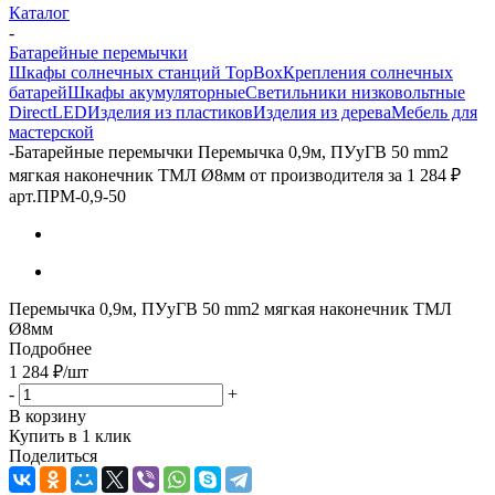
Каталог
-
Батарейные перемычки
Шкафы солнечных станций TopBox
Крепления солнечных
батарей
Шкафы акумуляторные
Светильники низковольтные
DirectLED
Изделия из пластиков
Изделия из дерева
Мебель для
мастерской
-
Батарейные перемычки Перемычка 0,9м, ПУуГВ 50 mm2
мягкая наконечник ТМЛ Ø8мм от производителя за 1 284 ₽
арт.ПРМ-0,9-50
Перемычка 0,9м, ПУуГВ 50 mm2 мягкая наконечник ТМЛ
Ø8мм
Подробнее
1 284
₽
/шт
-
+
В корзину
Купить в 1 клик
Поделиться