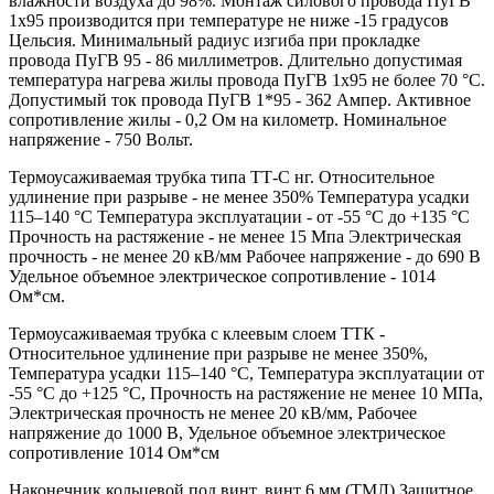
влажности воздуха до 98%. Монтаж силового провода ПуГВ
1х95 производится при температуре не ниже -15 градусов
Цельсия. Минимальный радиус изгиба при прокладке
провода ПуГВ 95 - 86 миллиметров. Длительно допустимая
температура нагрева жилы провода ПуГВ 1х95 не более 70 °С.
Допустимый ток провода ПуГВ 1*95 - 362 Ампер. Активное
сопротивление жилы - 0,2 Ом на километр. Номинальное
напряжение - 750 Вольт.
Термоусаживаемая трубка типа ТТ-С нг. Относительное
удлинение при разрыве - не менее 350% Температура усадки
115–140 °C Температура эксплуатации - от -55 °C до +135 °C
Прочность на растяжение - не менее 15 Мпа Электрическая
прочность - не менее 20 кВ/мм Рабочее напряжение - до 690 В
Удельное объемное электрическое сопротивление - 1014
Ом*см.
Термоусаживаемая трубка с клеевым слоем ТТК -
Относительное удлинение при разрыве не менее 350%,
Температура усадки 115–140 °C, Температура эксплуатации от
-55 °C до +125 °C, Прочность на растяжение не менее 10 МПа,
Электрическая прочность не менее 20 кВ/мм, Рабочее
напряжение до 1000 В, Удельное объемное электрическое
сопротивление 1014 Ом*см
Наконечник кольцевой под винт, винт 6 мм (ТМЛ) Защитное