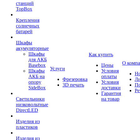
станций
TopBox
Крепления
солнечных
батарей
Шкафы
акумуляторные
Шкафы
Как купить
для АКБ
О комп
Basebox
Цены
Услуги
Шкафы
Условия
Но
АКБ на
оплаты
Фрезеровка
Л
опору
Условия
3D печать
По
SideBox
доставки
Ре
Гарантия
Светильники
на товар
низковольтные
DirectLED
Изделия из
пластиков
Изделия из