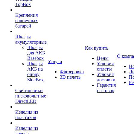
TopBox
Крепления
солнечных
батарей
Шкафы
акумуляторные
Шкафы
Как купить
для АКБ
О комп
Basebox
Цены
Услуги
Шкафы
Условия
Но
АКБ на
оплаты
Фрезеровка
Л
опору
Условия
3D печать
По
SideBox
доставки
Ре
Гарантия
Светильники
на товар
низковольтные
DirectLED
Изделия из
пластиков
Изделия из
дерева