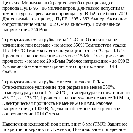
Цельсия. Минимальный радиус изгиба при прокладке
провода ПуГВ 95 - 86 миллиметров. Длительно допустимая
температура нагрева жилы провода ПуГВ 1х95 не более 70 °С.
Допустимый ток провода ПуГВ 1*95 - 362 Ампер. Активное
сопротивление жилы - 0,2 Ом на километр. Номинальное
напряжение - 750 Вольт.
Термоусаживаемая трубка типа ТТ-С нг. Относительное
удлинение при разрыве - не менее 350% Температура усадки
115–140 °C Температура эксплуатации - от -55 °C до +135 °C
Прочность на растяжение - не менее 15 Мпа Электрическая
прочность - не менее 20 кВ/мм Рабочее напряжение - до 690 В
Удельное объемное электрическое сопротивление - 1014
Ом*см.
Термоусаживаемая трубка с клеевым слоем ТТК -
Относительное удлинение при разрыве не менее 350%,
Температура усадки 115–140 °C, Температура эксплуатации от
-55 °C до +125 °C, Прочность на растяжение не менее 10 МПа,
Электрическая прочность не менее 20 кВ/мм, Рабочее
напряжение до 1000 В, Удельное объемное электрическое
сопротивление 1014 Ом*см
Наконечник кольцевой под винт, винт 6 мм (ТМЛ) Защитное
покрытие поверхности Лужёный, Номинальное поперечное