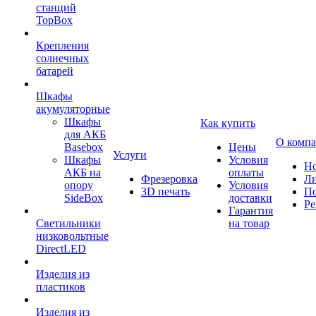
станций
TopBox
Крепления
солнечных
батарей
Шкафы
акумуляторные
Шкафы
Как купить
для АКБ
О комп
Basebox
Цены
Услуги
Шкафы
Условия
Но
АКБ на
оплаты
Фрезеровка
Л
опору
Условия
3D печать
По
SideBox
доставки
Ре
Гарантия
Светильники
на товар
низковольтные
DirectLED
Изделия из
пластиков
Изделия из