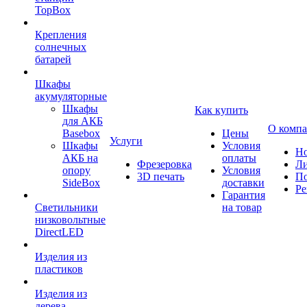
TopBox
Крепления
солнечных
батарей
Шкафы
акумуляторные
Шкафы
Как купить
для АКБ
О комп
Basebox
Цены
Услуги
Шкафы
Условия
Но
АКБ на
оплаты
Фрезеровка
Л
опору
Условия
3D печать
По
SideBox
доставки
Ре
Гарантия
Светильники
на товар
низковольтные
DirectLED
Изделия из
пластиков
Изделия из
дерева