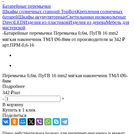
-
Батарейные перемычки
Шкафы солнечных станций TopBox
Крепления солнечных
батарей
Шкафы акумуляторные
Светильники низковольтные
DirectLED
Изделия из пластиков
Изделия из дерева
Мебель для
мастерской
-
Батарейные перемычки Перемычка 0,6м, ПуГВ 16 mm2
мягкая наконечник ТМЛ Ø6-8мм от производителя за 342 ₽
арт.ПРМ-0,6-16
Перемычка 0,6м, ПуГВ 16 mm2 мягкая наконечник ТМЛ Ø6-
8мм
Подробнее
342
₽
/шт
-
+
В корзину
Купить в 1 клик
Поделиться
Цена действительна только для интернет-магазина и может