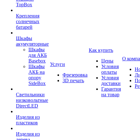
TopBox
Крепления
солнечных
батарей
Шкафы
акумуляторные
Шкафы
Как купить
для АКБ
О комп
Basebox
Цены
Услуги
Шкафы
Условия
Но
АКБ на
оплаты
Фрезеровка
Л
опору
Условия
3D печать
По
SideBox
доставки
Ре
Гарантия
Светильники
на товар
низковольтные
DirectLED
Изделия из
пластиков
Изделия из
дерева