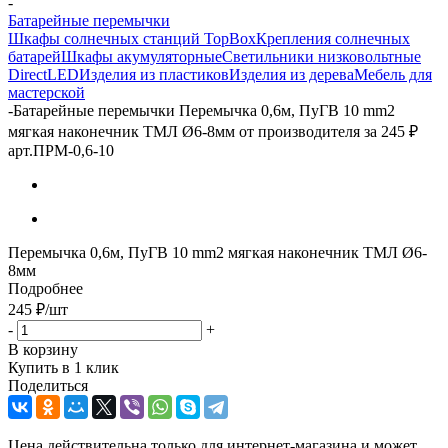
-
Батарейные перемычки
Шкафы солнечных станций TopBox
Крепления солнечных
батарей
Шкафы акумуляторные
Светильники низковольтные
DirectLED
Изделия из пластиков
Изделия из дерева
Мебель для
мастерской
-
Батарейные перемычки Перемычка 0,6м, ПуГВ 10 mm2
мягкая наконечник ТМЛ Ø6-8мм от производителя за 245 ₽
арт.ПРМ-0,6-10
Перемычка 0,6м, ПуГВ 10 mm2 мягкая наконечник ТМЛ Ø6-
8мм
Подробнее
245
₽
/шт
-
+
В корзину
Купить в 1 клик
Поделиться
Цена действительна только для интернет-магазина и может