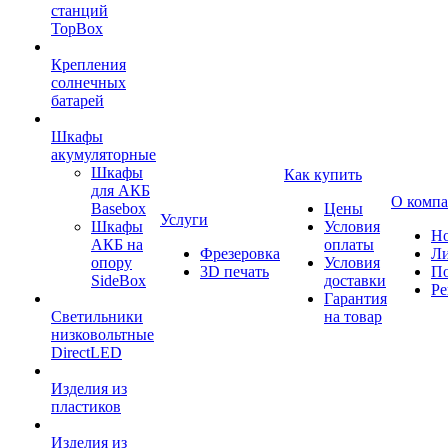
станций
TopBox
Крепления
солнечных
батарей
Шкафы
акумуляторные
Шкафы
Как купить
для АКБ
О комп
Basebox
Цены
Услуги
Шкафы
Условия
Но
АКБ на
оплаты
Фрезеровка
Л
опору
Условия
3D печать
По
SideBox
доставки
Ре
Гарантия
Светильники
на товар
низковольтные
DirectLED
Изделия из
пластиков
Изделия из