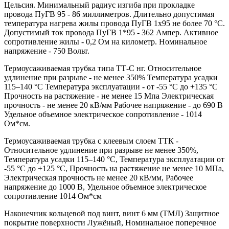
Цельсия. Минимальный радиус изгиба при прокладке
провода ПуГВ 95 - 86 миллиметров. Длительно допустимая
температура нагрева жилы провода ПуГВ 1х95 не более 70 °С.
Допустимый ток провода ПуГВ 1*95 - 362 Ампер. Активное
сопротивление жилы - 0,2 Ом на километр. Номинальное
напряжение - 750 Вольт.
Термоусаживаемая трубка типа ТТ-С нг. Относительное
удлинение при разрыве - не менее 350% Температура усадки
115–140 °C Температура эксплуатации - от -55 °C до +135 °C
Прочность на растяжение - не менее 15 Мпа Электрическая
прочность - не менее 20 кВ/мм Рабочее напряжение - до 690 В
Удельное объемное электрическое сопротивление - 1014
Ом*см.
Термоусаживаемая трубка с клеевым слоем ТТК -
Относительное удлинение при разрыве не менее 350%,
Температура усадки 115–140 °C, Температура эксплуатации от
-55 °C до +125 °C, Прочность на растяжение не менее 10 МПа,
Электрическая прочность не менее 20 кВ/мм, Рабочее
напряжение до 1000 В, Удельное объемное электрическое
сопротивление 1014 Ом*см
Наконечник кольцевой под винт, винт 6 мм (ТМЛ) Защитное
покрытие поверхности Лужёный, Номинальное поперечное