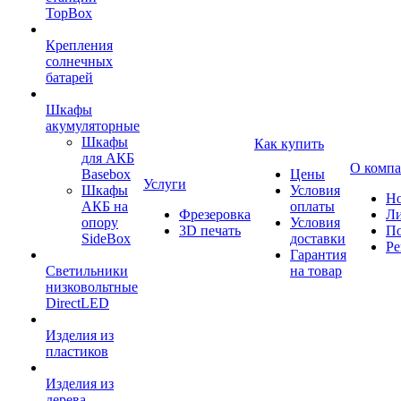
TopBox
Крепления
солнечных
батарей
Шкафы
акумуляторные
Шкафы
Как купить
для АКБ
О комп
Basebox
Цены
Услуги
Шкафы
Условия
Но
АКБ на
оплаты
Фрезеровка
Л
опору
Условия
3D печать
По
SideBox
доставки
Ре
Гарантия
Светильники
на товар
низковольтные
DirectLED
Изделия из
пластиков
Изделия из
дерева