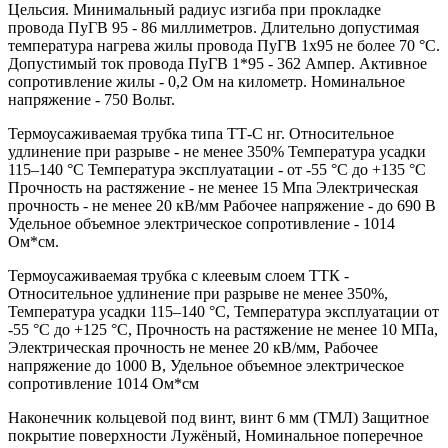
Цельсия. Минимальный радиус изгиба при прокладке
провода ПуГВ 95 - 86 миллиметров. Длительно допустимая
температура нагрева жилы провода ПуГВ 1х95 не более 70 °С.
Допустимый ток провода ПуГВ 1*95 - 362 Ампер. Активное
сопротивление жилы - 0,2 Ом на километр. Номинальное
напряжение - 750 Вольт.
Термоусаживаемая трубка типа ТТ-С нг. Относительное
удлинение при разрыве - не менее 350% Температура усадки
115–140 °C Температура эксплуатации - от -55 °C до +135 °C
Прочность на растяжение - не менее 15 Мпа Электрическая
прочность - не менее 20 кВ/мм Рабочее напряжение - до 690 В
Удельное объемное электрическое сопротивление - 1014
Ом*см.
Термоусаживаемая трубка с клеевым слоем ТТК -
Относительное удлинение при разрыве не менее 350%,
Температура усадки 115–140 °C, Температура эксплуатации от
-55 °C до +125 °C, Прочность на растяжение не менее 10 МПа,
Электрическая прочность не менее 20 кВ/мм, Рабочее
напряжение до 1000 В, Удельное объемное электрическое
сопротивление 1014 Ом*см
Наконечник кольцевой под винт, винт 6 мм (ТМЛ) Защитное
покрытие поверхности Лужёный, Номинальное поперечное