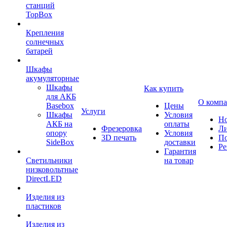
станций
TopBox
Крепления
солнечных
батарей
Шкафы
акумуляторные
Шкафы
Как купить
для АКБ
О комп
Basebox
Цены
Услуги
Шкафы
Условия
Но
АКБ на
оплаты
Фрезеровка
Л
опору
Условия
3D печать
По
SideBox
доставки
Ре
Гарантия
Светильники
на товар
низковольтные
DirectLED
Изделия из
пластиков
Изделия из