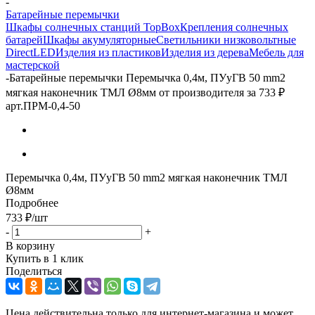
-
Батарейные перемычки
Шкафы солнечных станций TopBox
Крепления солнечных
батарей
Шкафы акумуляторные
Светильники низковольтные
DirectLED
Изделия из пластиков
Изделия из дерева
Мебель для
мастерской
-
Батарейные перемычки Перемычка 0,4м, ПУуГВ 50 mm2
мягкая наконечник ТМЛ Ø8мм от производителя за 733 ₽
арт.ПРМ-0,4-50
Перемычка 0,4м, ПУуГВ 50 mm2 мягкая наконечник ТМЛ
Ø8мм
Подробнее
733
₽
/шт
-
+
В корзину
Купить в 1 клик
Поделиться
Цена действительна только для интернет-магазина и может