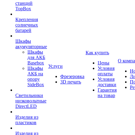
станций
TopBox
Крепления
солнечных
батарей
Шкафы
акумуляторные
Шкафы
Как купить
для АКБ
О комп
Basebox
Цены
Услуги
Шкафы
Условия
Но
АКБ на
оплаты
Фрезеровка
Л
опору
Условия
3D печать
По
SideBox
доставки
Ре
Гарантия
Светильники
на товар
низковольтные
DirectLED
Изделия из
пластиков
Изделия из