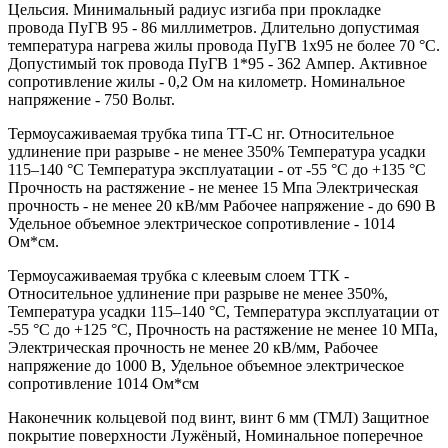
Цельсия. Минимальный радиус изгиба при прокладке
провода ПуГВ 95 - 86 миллиметров. Длительно допустимая
температура нагрева жилы провода ПуГВ 1х95 не более 70 °С.
Допустимый ток провода ПуГВ 1*95 - 362 Ампер. Активное
сопротивление жилы - 0,2 Ом на километр. Номинальное
напряжение - 750 Вольт.
Термоусаживаемая трубка типа ТТ-С нг. Относительное
удлинение при разрыве - не менее 350% Температура усадки
115–140 °C Температура эксплуатации - от -55 °C до +135 °C
Прочность на растяжение - не менее 15 Мпа Электрическая
прочность - не менее 20 кВ/мм Рабочее напряжение - до 690 В
Удельное объемное электрическое сопротивление - 1014
Ом*см.
Термоусаживаемая трубка с клеевым слоем ТТК -
Относительное удлинение при разрыве не менее 350%,
Температура усадки 115–140 °C, Температура эксплуатации от
-55 °C до +125 °C, Прочность на растяжение не менее 10 МПа,
Электрическая прочность не менее 20 кВ/мм, Рабочее
напряжение до 1000 В, Удельное объемное электрическое
сопротивление 1014 Ом*см
Наконечник кольцевой под винт, винт 6 мм (ТМЛ) Защитное
покрытие поверхности Лужёный, Номинальное поперечное