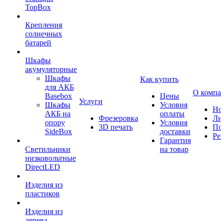
TopBox
Крепления
солнечных
батарей
Шкафы
акумуляторные
Шкафы
Как купить
для АКБ
О комп
Basebox
Цены
Услуги
Шкафы
Условия
Но
АКБ на
оплаты
Фрезеровка
Л
опору
Условия
3D печать
По
SideBox
доставки
Ре
Гарантия
Светильники
на товар
низковольтные
DirectLED
Изделия из
пластиков
Изделия из
дерева