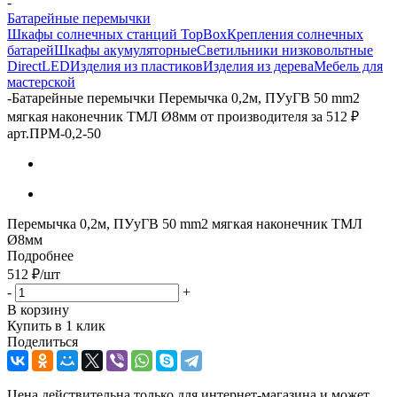
-
Батарейные перемычки
Шкафы солнечных станций TopBox
Крепления солнечных
батарей
Шкафы акумуляторные
Светильники низковольтные
DirectLED
Изделия из пластиков
Изделия из дерева
Мебель для
мастерской
-
Батарейные перемычки Перемычка 0,2м, ПУуГВ 50 mm2
мягкая наконечник ТМЛ Ø8мм от производителя за 512 ₽
арт.ПРМ-0,2-50
Перемычка 0,2м, ПУуГВ 50 mm2 мягкая наконечник ТМЛ
Ø8мм
Подробнее
512
₽
/шт
-
+
В корзину
Купить в 1 клик
Поделиться
Цена действительна только для интернет-магазина и может